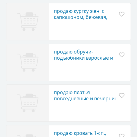
продаю куртку жен. с
капюшоном, бежевая,
р. 48-50
продаю обручи-
подъюбники взрослые и
детские, под пышные
платья, новые, недорого
продаю платья
повседневные и вечерние,
подростковые, два по цене
одного
продаю кровать 1-сп.,