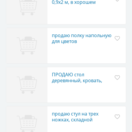
0,9х2 м, в хорошем
состоянии, цена догов.
продаю полку напольную
для цветов
ПРОДАЮ стол
деревянный, кровать,
шкаф, диван, тумбочку,
полку книжную, все б/у, в
отличном состоянии
продаю стул на трех
ножках, складной