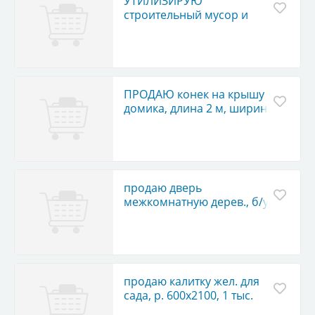
УТИЛИЗИРУЮ
строительный мусор и
всякий хлам из квартир,
домов и гаражей
ПРОДАЮ конек на крышу
домика, длина 2 м, ширина
угла 50 см, 2 шт., 500 руб./
шт.
продаю дверь
межкомнатную дерев., б/у,
«распашонка», застекл., в
отл. состоянии, 1200 руб.,
торг
продаю калитку жел. для
сада, р. 600х2100, 1 тыс.